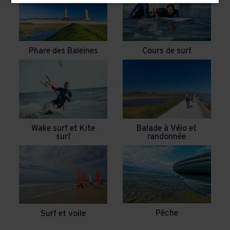
Phare des Baleines
Cours de surf
Wake surf et Kite
Balade à Vélo et
surf
randonnée
Pêche
Surf et voile