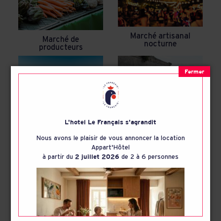
Marché artisanal
Marché de
nocturne
producteurs
Abbaye des
Châteliers
Fort La Prée
L'hotel Le Français s'agrandit
Nous avons le plaisir de vous annoncer la location
Appart'Hôtel
à partir du
2 juillet 2026
de 2 à 6 personnes
Cabanes Ostréicoles
Marais salant